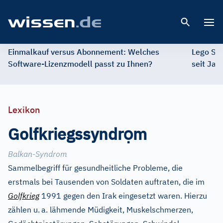
Open 
Einmalkauf versus Abonnement: Welches
Lego St
Software-Lizenzmodell passt zu Ihnen?
seit Jah
Lexikon
ọ
Golfkriegssyndr
m
Balkan-Syndrom
Sammelbegriff für gesundheitliche Probleme, die
erstmals bei Tausenden von Soldaten auftraten, die im
Golfkrieg
1991 gegen den Irak eingesetzt waren. Hierzu
zählen u.
a. lähmende Müdigkeit, Muskelschmerzen,