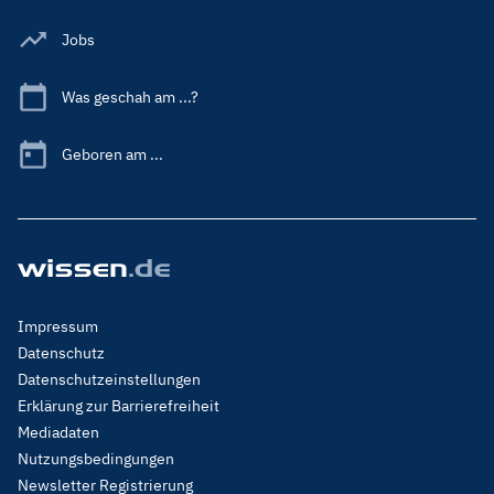
Jobs
Was geschah am ...?
Geboren am ...
Footer
Impressum
Menu
Datenschutz
Legal
Datenschutzeinstellungen
Erklärung zur Barrierefreiheit
Mediadaten
Nutzungsbedingungen
Newsletter Registrierung