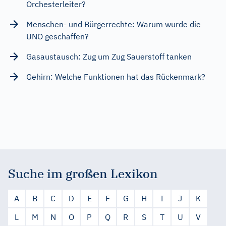
Orchesterleiter?
Menschen- und Bürgerrechte: Warum wurde die
UNO geschaffen?
Gasaustausch: Zug um Zug Sauerstoff tanken
Gehirn: Welche Funktionen hat das Rückenmark?
Suche im großen Lexikon
A
B
C
D
E
F
G
H
I
J
K
L
M
N
O
P
Q
R
S
T
U
V