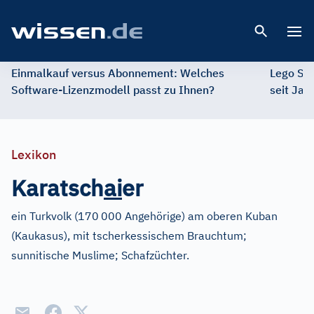
Open 
Einmalkauf versus Abonnement: Welches
Lego St
Software-Lizenzmodell passt zu Ihnen?
seit Jah
Lexikon
Karatsch
a
i
er
ein Turkvolk (170
000 Angehörige) am oberen Kuban
(Kaukasus), mit tscherkessischem Brauchtum;
sunnitische Muslime; Schafzüchter.