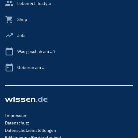
Leben & Lifestyle
Shop
Jobs
Was geschah am ...?
Geboren am ...
Footer
Impressum
Menu
Datenschutz
Legal
Datenschutzeinstellungen
Erklärung zur Barrierefreiheit