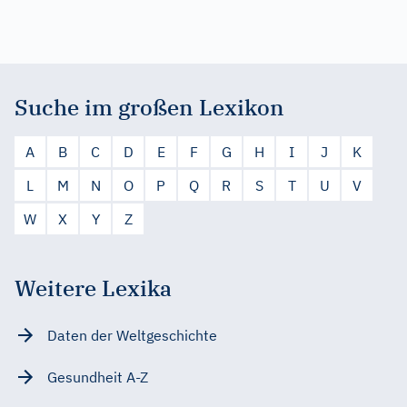
Suche im großen Lexikon
A
B
C
D
E
F
G
H
I
J
K
L
M
N
O
P
Q
R
S
T
U
V
W
X
Y
Z
Weitere Lexika
Daten der Weltgeschichte
Gesundheit A-Z