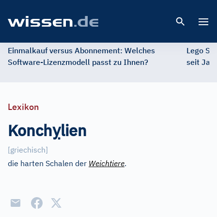
Open 
Einmalkauf versus Abonnement: Welches
Lego St
Software-Lizenzmodell passt zu Ihnen?
seit Jah
Lexikon
ỵ
Konch
lien
[
griechisch
]
die harten Schalen der
Weichtiere
.