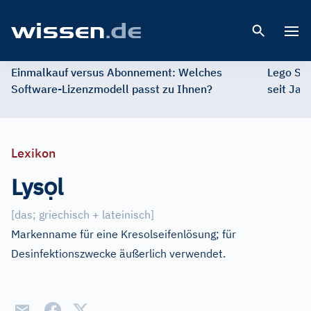
Open 
Einmalkauf versus Abonnement: Welches
Lego St
Software-Lizenzmodell passt zu Ihnen?
seit Jah
Lexikon
ọ
Lys
l
[
das; griechisch + lateinisch
]
Markenname für eine Kresolseifenlösung; für
Desinfektionszwecke äußerlich verwendet.