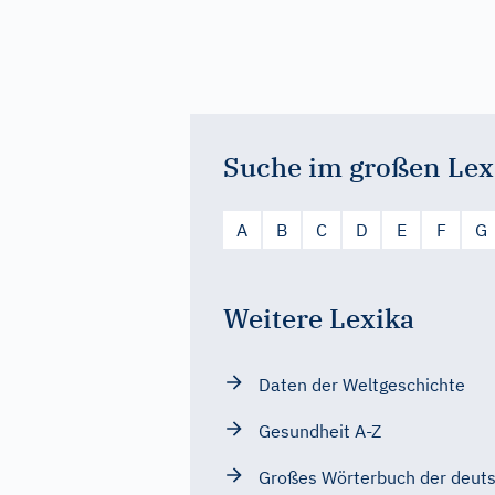
Suche im großen Lex
A
B
C
D
E
F
G
Weitere Lexika
Daten der Weltgeschichte
Gesundheit A-Z
Großes Wörterbuch der deut