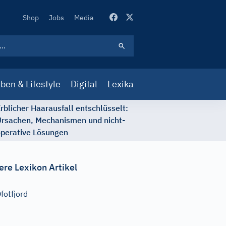
Secondary
Shop
Jobs
Media
Navigation
ben & Lifestyle
Digital
Lexika
rblicher Haarausfall entschlüsselt:
rsachen, Mechanismen und nicht-
perative Lösungen
ere Lexikon Artikel
fotfjord