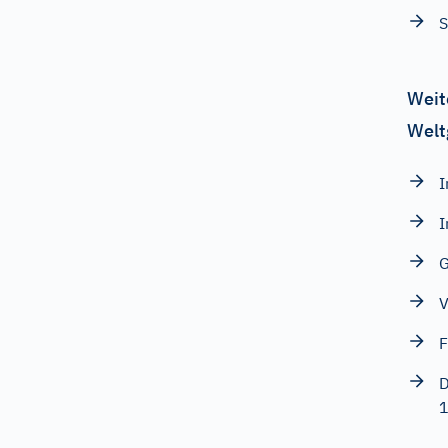
S
Weit
Welt
I
I
G
V
F
D