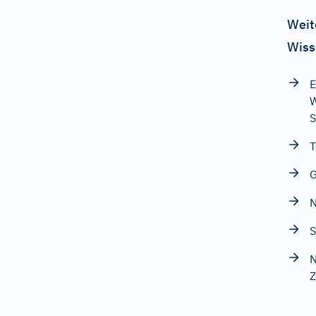
Weit
Wiss
E
W
T
N
S
N
Z