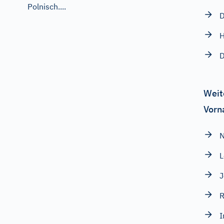
Polnisch....
D
H
D
Weit
Vorn
N
J
I