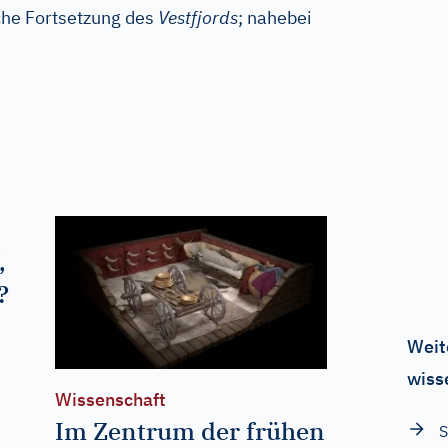
che Fortsetzung des
Vestfjords
; nahebei
,
?
Weit
wiss
Wissenschaft
Im Zentrum der frühen
S