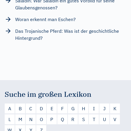
Saladin: War Saladin ein gutes Vorbild für seine
Glaubensgenossen?
Woran erkennt man Eschen?
Das Trojanische Pferd: Was ist der geschichtliche
Hintergrund?
Suche im großen Lexikon
A
B
C
D
E
F
G
H
I
J
K
L
M
N
O
P
Q
R
S
T
U
V
W
X
Y
Z