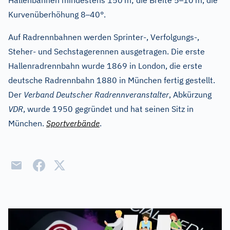
Hallenbahnen mindestens 150
m; die Breite 5
10
m, die
–
Kurvenüberhöhung 8
40°.
Auf Radrennbahnen werden Sprinter-, Verfolgungs-,
Steher- und Sechstagerennen ausgetragen. Die erste
Hallenradrennbahn wurde 1869 in London, die erste
deutsche Radrennbahn 1880 in München fertig gestellt.
Der
Verband Deutscher Radrennveranstalter
, Abkürzung
VDR
, wurde 1950 gegründet und hat seinen Sitz in
München.
Sportverbände
.