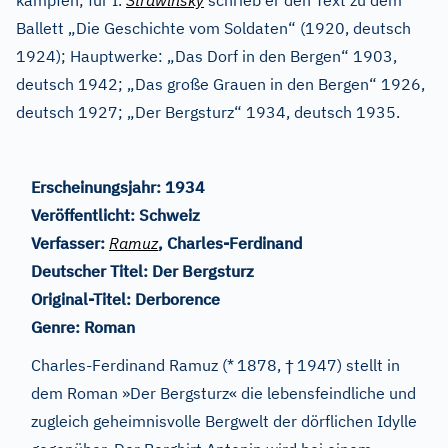
kämpfen; für I.
Strawinsky
schrieb er den Text zu dem
Ballett „Die Geschichte vom Soldaten“ (1920, deutsch
1924); Hauptwerke: „Das Dorf in den Bergen“ 1903,
deutsch 1942; „Das große Grauen in den Bergen“ 1926,
deutsch 1927; „Der Bergsturz“ 1934, deutsch 1935.
Erscheinungsjahr:
1934
Veröffentlicht:
Schweiz
Verfasser:
Ramuz
, Charles-Ferdinand
Deutscher Titel:
Der Bergsturz
Original-Titel:
Derborence
Genre:
Roman
†
Charles-Ferdinand Ramuz (*
1878,
1947) stellt in
dem Roman »Der Bergsturz« die lebensfeindliche und
zugleich geheimnisvolle Bergwelt der dörflichen Idylle