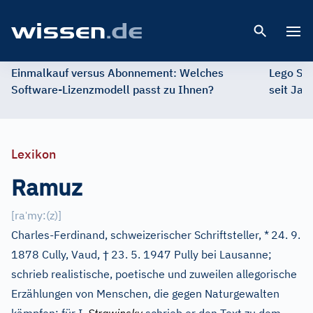
Open 
Einmalkauf versus Abonnement: Welches
Lego St
Software-Lizenzmodell passt zu Ihnen?
seit Jah
Lexikon
Ramuz
ˈ
[
ra
my:(z)
]
Charles-Ferdinand, schweizerischer Schriftsteller, *
24. 9.
†
1878 Cully, Vaud,
23. 5. 1947 Pully bei Lausanne;
schrieb realistische, poetische und zuweilen allegorische
Erzählungen von Menschen, die gegen Naturgewalten