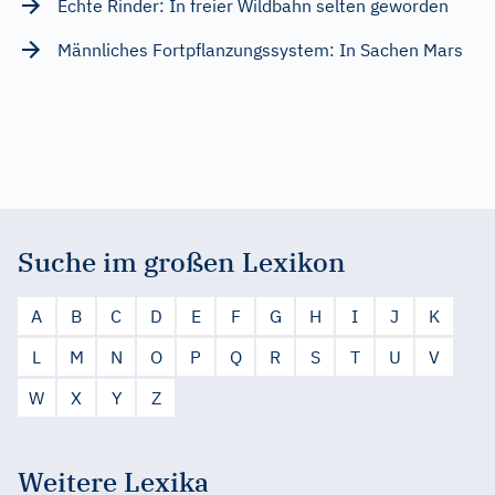
Echte Rinder: In freier Wildbahn selten geworden
Männliches Fortpflanzungssystem: In Sachen Mars
Suche im großen Lexikon
A
B
C
D
E
F
G
H
I
J
K
L
M
N
O
P
Q
R
S
T
U
V
W
X
Y
Z
Weitere Lexika