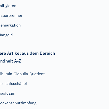
oltigieren
auerbrenner
emarkation
Mangold
ere Artikel aus dem Bereich
ndheit A-Z
lbumin-Globulin-Quotient
esichtsschädel
ipofuszin
ockenschutzimpfung