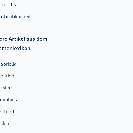
rteriitis
arbenblindheit
ere Artikel aus dem
amenlexikon
abriella
elfried
kshat
enobius
rtfried
Achim