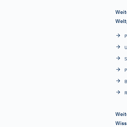
Weit
Welt
P
U
S
P
B
Weit
Wiss