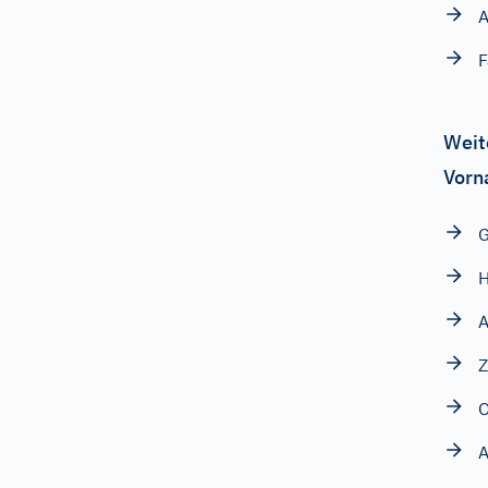
A
F
Weit
Vorn
G
H
A
Z
O