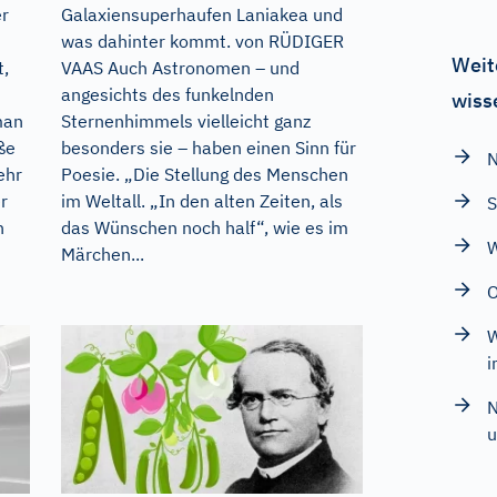
er
Galaxiensuperhaufen Laniakea und
was dahinter kommt. von RÜDIGER
Weit
t,
VAAS Auch Astronomen – und
angesichts des funkelnden
wiss
man
Sternenhimmels vielleicht ganz
ße
besonders sie – haben einen Sinn für
N
ehr
Poesie. „Die Stellung des Menschen
r
im Weltall. „In den alten Zeiten, als
S
n
das Wünschen noch half“, wie es im
W
Märchen...
O
W
i
N
u