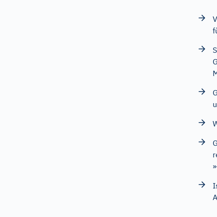
V
f
S
G
G
u
W
G
r
»
I
A