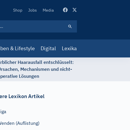
Secondary
Shop
Jobs
Media
Navigation
ben & Lifestyle
Digital
Lexika
rblicher Haarausfall entschlüsselt:
rsachen, Mechanismen und nicht-
perative Lösungen
ere Lexikon Artikel
iga
enden (Auflistung)