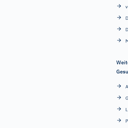
v
D
D
Weit
Gesu
A
G
L
P