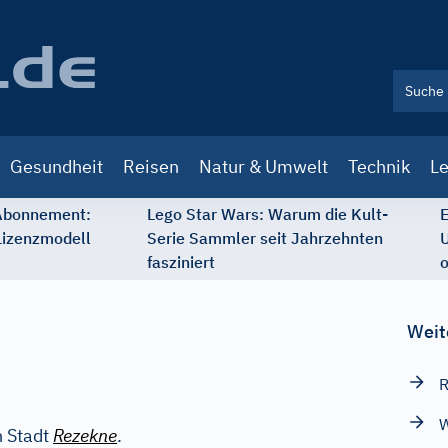
Gesundheit
Reisen
Natur & Umwelt
Technik
Le
 Abonnement:
Lego Star Wars: Warum die Kult-
E
Lizenzmodell
Serie Sammler seit Jahrzehnten
U
fasziniert
o
Weit
R
W
n Stadt
Rezekne
.