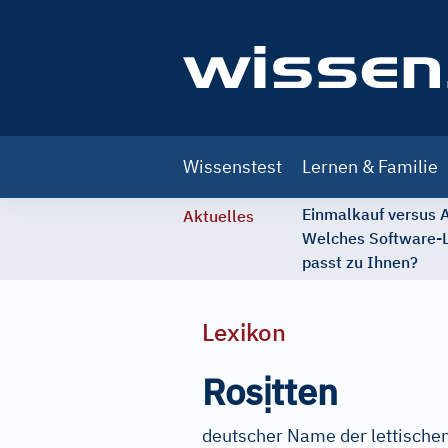
Main
Wissenstest
Lernen & Familie
navigation
Einmalkauf versus
Aktuelles
Welches Software-
passt zu Ihnen?
Lexikon
ị
Ros
tten
deutscher Name der lettische