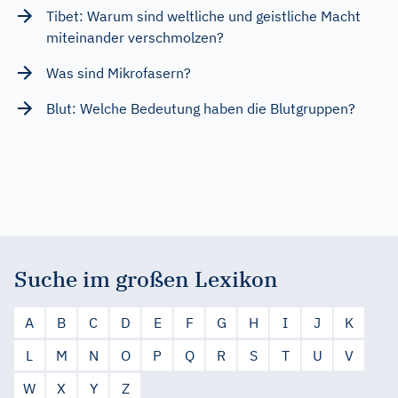
Tibet: Warum sind weltliche und geistliche Macht
miteinander verschmolzen?
Was sind Mikrofasern?
Blut: Welche Bedeutung haben die Blutgruppen?
Suche im großen Lexikon
A
B
C
D
E
F
G
H
I
J
K
L
M
N
O
P
Q
R
S
T
U
V
W
X
Y
Z