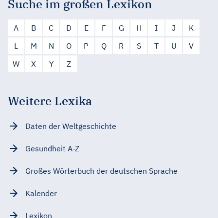
Suche im großen Lexikon
A
B
C
D
E
F
G
H
I
J
K
L
M
N
O
P
Q
R
S
T
U
V
W
X
Y
Z
Weitere Lexika
Daten der Weltgeschichte
Gesundheit A-Z
Großes Wörterbuch der deutschen Sprache
Kalender
Lexikon