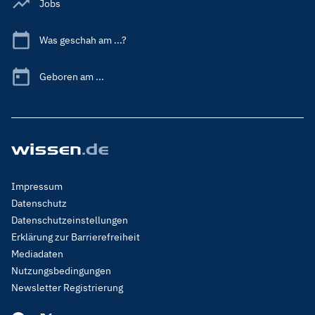
Jobs
Was geschah am ...?
Geboren am ...
Footer
Impressum
Menu
Datenschutz
Legal
Datenschutzeinstellungen
Erklärung zur Barrierefreiheit
Mediadaten
Nutzungsbedingungen
Newsletter Registrierung