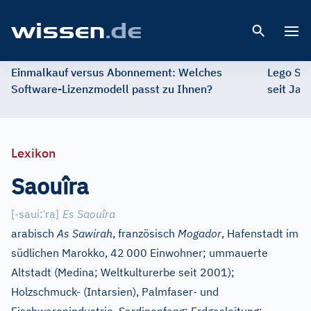
Open 
Einmalkauf versus Abonnement: Welches
Lego St
Software-Lizenzmodell passt zu Ihnen?
seit Jah
Lexikon
Saouîra
ˈ
[
-saui:
ra
]
Es Saouîra
arabisch
As Sawirah
, französisch
Mogador
, Hafenstadt im
südlichen Marokko, 42
000 Einwohner; ummauerte
Altstadt (Medina; Weltkulturerbe seit 2001);
Holzschmuck- (Intarsien), Palmfaser- und