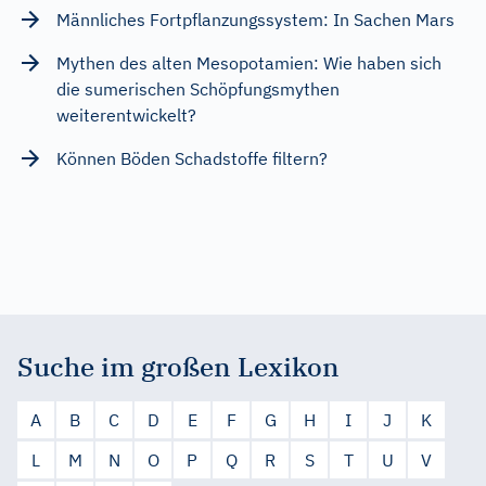
Männliches Fortpflanzungssystem: In Sachen Mars
Mythen des alten Mesopotamien: Wie haben sich
die sumerischen Schöpfungsmythen
weiterentwickelt?
Können Böden Schadstoffe filtern?
Suche im großen Lexikon
A
B
C
D
E
F
G
H
I
J
K
L
M
N
O
P
Q
R
S
T
U
V