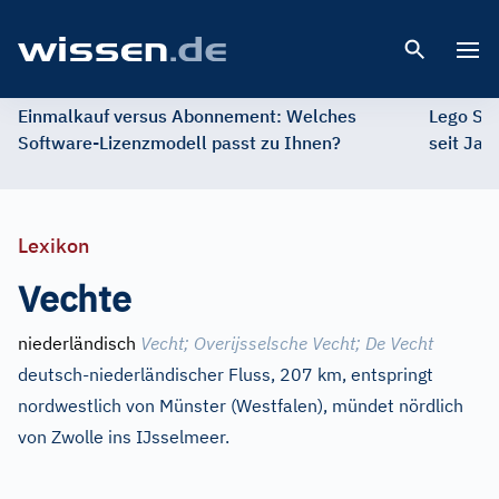
Open 
Einmalkauf versus Abonnement: Welches
Lego St
Software-Lizenzmodell passt zu Ihnen?
seit Jah
Lexikon
Vechte
niederländisch
Vecht
;
Overijsselsche Vecht
;
De Vecht
deutsch-niederländischer Fluss, 207 km, entspringt
nordwestlich von Münster (Westfalen), mündet nördlich
von Zwolle ins IJsselmeer.