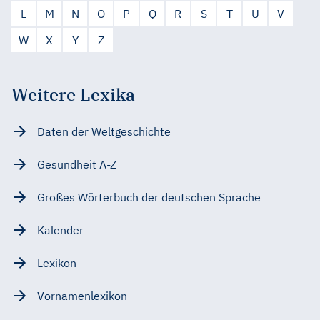
L
M
N
O
P
Q
R
S
T
U
V
W
X
Y
Z
Weitere Lexika
Daten der Weltgeschichte
Gesundheit A-Z
Großes Wörterbuch der deutschen Sprache
Kalender
Lexikon
Vornamenlexikon