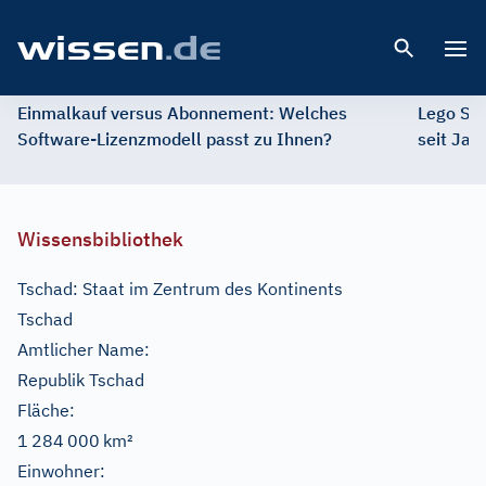
Open 
Einmalkauf versus Abonnement: Welches
Lego St
Software-Lizenzmodell passt zu Ihnen?
seit Jah
Wissensbibliothek
Tschad: Staat im Zentrum des Kontinents
Tschad
Amtlicher Name:
Republik Tschad
Fläche:
1 284 000 km²
Einwohner: