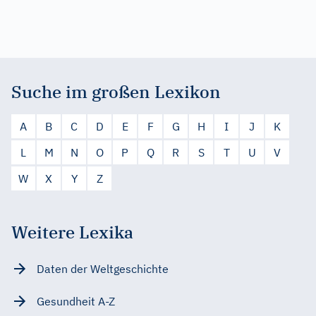
Suche im großen Lexikon
A
B
C
D
E
F
G
H
I
J
K
L
M
N
O
P
Q
R
S
T
U
V
W
X
Y
Z
Weitere Lexika
Daten der Weltgeschichte
Gesundheit A-Z