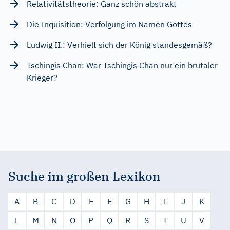
Relativitätstheorie: Ganz schön abstrakt
Die Inquisition: Verfolgung im Namen Gottes
Ludwig II.: Verhielt sich der König standesgemäß?
Tschingis Chan: War Tschingis Chan nur ein brutaler
Krieger?
Suche im großen Lexikon
A
B
C
D
E
F
G
H
I
J
K
L
M
N
O
P
Q
R
S
T
U
V