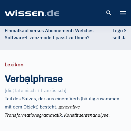
Open 
Einmalkauf versus Abonnement: Welches
Lego St
Software-Lizenzmodell passt zu Ihnen?
seit Jah
Lexikon
ạ
Verb
lphrase
[die
;
lateinisch + französisch]
Teil des Satzes, der aus einem Verb (häufig zusammen
mit dem Objekt) besteht.
generative
Transformationsgrammatik
,
Konstituentenanalyse
.