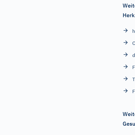
Weit
Herk
h
O
d
F
T
F
Weit
Gesu