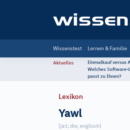
Main
Wissenstest
Lernen & Familie
navigation
Einmalkauf versus
Aktuelles
Welches Software-
passt zu Ihnen?
Lexikon
Yawl
ɔ
[
j
:l; die; englisch
]