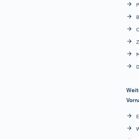
P
B
C
Z
M
D
Weit
Vorn