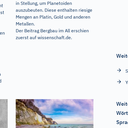
in Stellung, um Planetoiden
ht
auszubeuten. Diese enthalten riesige
st
Mengen an Platin, Gold und anderen
Metallen.
Der Beitrag
Bergbau im All
erschien
nen
zuerst auf
wissenschaft.de
.
Weit
S
n
d
Y
Weit
Wört
Spra