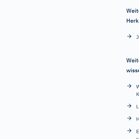
Weit
Herk
J
Weit
wiss
W
K
L
H
E
r