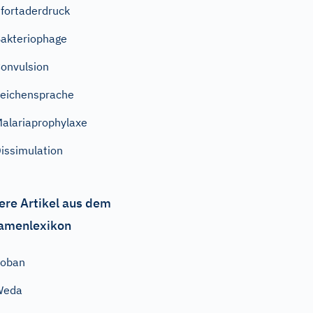
fortaderdruck
akteriophage
onvulsion
eichensprache
alariaprophylaxe
issimulation
ere Artikel aus dem
amenlexikon
Eoban
Weda