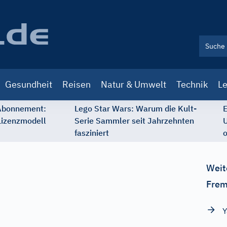
Gesundheit
Reisen
Natur & Umwelt
Technik
Le
 Abonnement:
Lego Star Wars: Warum die Kult-
E
Lizenzmodell
Serie Sammler seit Jahrzehnten
U
fasziniert
o
Weit
Frem
Y