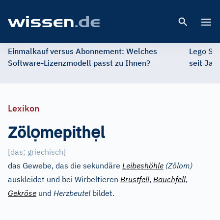
Open 
Einmalkauf versus Abonnement: Welches
Lego St
Software-Lizenzmodell passt zu Ihnen?
seit Jah
Lexikon
ọ
ẹ
Zöl
mepith
l
[
das; griechisch
]
das Gewebe, das die sekundäre
Leibeshöhle
(Zölom)
auskleidet und bei Wirbeltieren
Brustfell
,
Bauchfell
,
Gekröse
und
Herzbeutel
bildet.