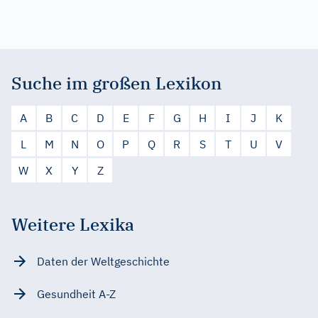
Suche im großen Lexikon
A
B
C
D
E
F
G
H
I
J
K
L
M
N
O
P
Q
R
S
T
U
V
W
X
Y
Z
Weitere Lexika
Daten der Weltgeschichte
Gesundheit A-Z