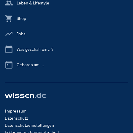
Leben & Lifestyle
Shop
Jobs
Was geschah am ...?
Geboren am ...
Footer
Impressum
Menu
Datenschutz
Legal
Datenschutzeinstellungen
Erklärung zur Barrierefreiheit