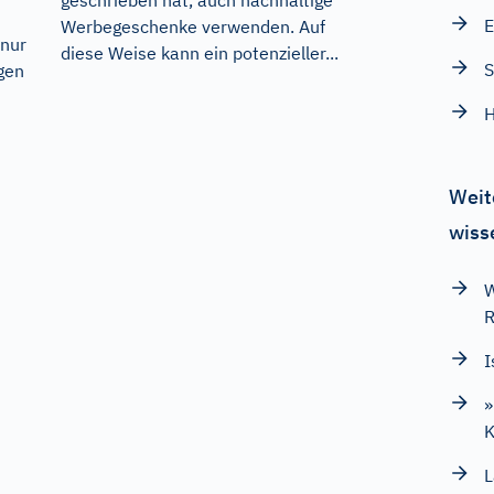
E
Werbegeschenke verwenden. Auf
 nur
diese Weise kann ein potenzieller...
S
gen
H
Weit
wiss
W
R
I
»
K
L