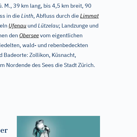
. M., 39 km lang, bis 4,5 km breit, 90
uss in die
Linth
, Abfluss durch die
Limmat
seln
Ufenau
und
Lützelau
; Landzunge und
nen den
Obersee
vom eigentlichen
siedelten, wald- und rebenbedeckten
d Badeorte: Zollikon, Küsnacht,
am Nordende des Sees die Stadt Zürich.
der