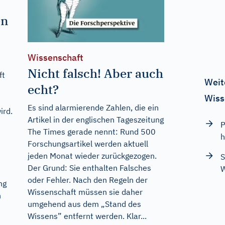
en
Wissenschaft
Nicht falsch! Aber auch
ft
Weit
echt?
Wiss
Es sind alarmierende Zahlen, die ein
ird.
Artikel in der englischen Tageszeitung
P
The Times gerade nennt: Rund 500
h
Forschungsartikel werden aktuell
jeden Monat wieder zurückgezogen.
S
Der Grund: Sie enthalten Falsches
W
oder Fehler. Nach den Regeln der
ng
Wissenschaft müssen sie daher
h
umgehend aus dem „Stand des
Wissens” entfernt werden. Klar...