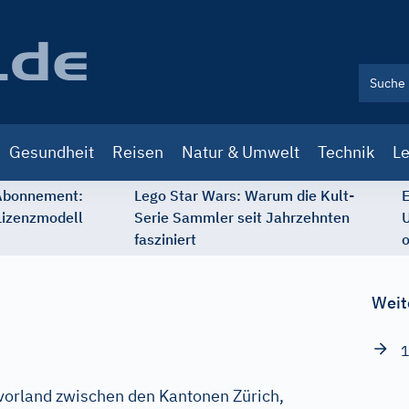
Gesundheit
Reisen
Natur & Umwelt
Technik
Le
 Abonnement:
Lego Star Wars: Warum die Kult-
E
Lizenzmodell
Serie Sammler seit Jahrzehnten
U
fasziniert
o
Weit
1
vorland zwischen den Kantonen Zürich,