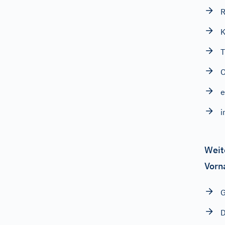
R
T
O
e
i
Weit
Vorn
G
D