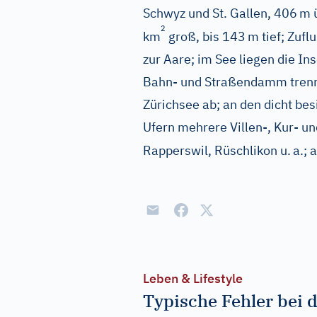
Schwyz und St. Gallen, 406
m ü
2
km
groß, bis 143
m tief; Zufl
zur Aare; im See liegen die In
Bahn- und Straßendamm tren
Zürichsee ab; an den dicht be
Ufern mehrere Villen-, Kur- un
Rapperswil, Rüschlikon u.
a.; 
Leben & Lifestyle
Typische Fehler bei 