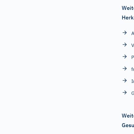
Weit
Herk
A
V
P
f
I
G
Weit
Gesu