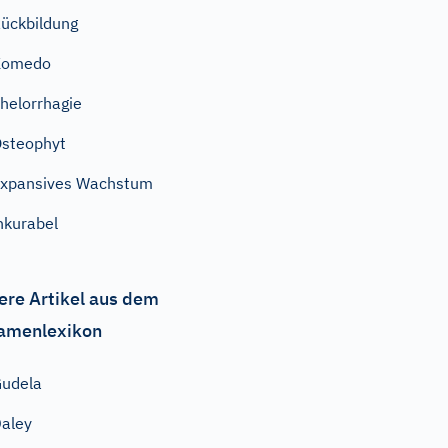
ückbildung
Komedo
helorrhagie
steophyt
xpansives Wachstum
nkurabel
ere Artikel aus dem
amenlexikon
udela
aley