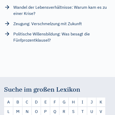
Wandel der Lebensverhältnisse: Warum kam es zu
einer Krise?
Zeugung: Verschmelzung mit Zukunft
Politische Willensbildung: Was besagt die
Fünfprozentklausel?
Suche im großen Lexikon
A
B
C
D
E
F
G
H
I
J
K
L
M
N
O
P
Q
R
S
T
U
V