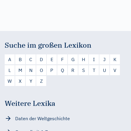
Suche im großen Lexikon
A
B
C
D
E
F
G
H
I
J
K
L
M
N
O
P
Q
R
S
T
U
V
W
X
Y
Z
Weitere Lexika
Daten der Weltgeschichte