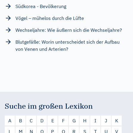
Südkorea - Bevölkerung
Vögel – mühelos durch die Lüfte
Wechseljahre: Wie äußern sich die Wechseljahre?
Blutgefäße: Worin unterscheidet sich der Aufbau
von Venen und Arterien?
Suche im großen Lexikon
A
B
C
D
E
F
G
H
I
J
K
L
M
N
O
P
Q
R
S
T
U
V