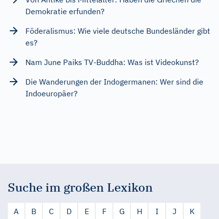
Demokratie erfunden?
Föderalismus: Wie viele deutsche Bundesländer gibt
es?
Nam June Paiks TV-Buddha: Was ist Videokunst?
Die Wanderungen der Indogermanen: Wer sind die
Indoeuropäer?
Suche im großen Lexikon
A
B
C
D
E
F
G
H
I
J
K