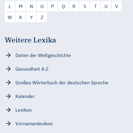
L
M
N
O
P
Q
R
S
T
U
V
W
X
Y
Z
Weitere Lexika
Daten der Weltgeschichte
Gesundheit A-Z
Großes Wörterbuch der deutschen Sprache
Kalender
Lexikon
Vornamenlexikon