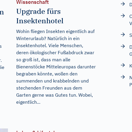
Wissenschaft
D
Upgrade fürs
on
C
Insektenhotel
V
Wohin fliegen Insekten eigentlich auf
S
Winterurlaub? Natürlich in ein
Insektenhotel. Viele Menschen,
s
D
deren ökologischer Fußabdruck zwar
G
so groß ist, dass man alle
.
K
Bienenstöcke Mitteleuropas darunter
die
begraben könnte, wollen den
N
summenden und krabbelnden und
P
stechenden Freunden aus dem
Garten gerne was Gutes tun. Wobei,
eigentlich...