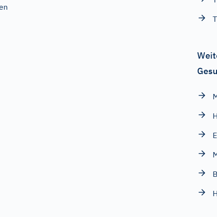
zen
Weit
Gesu
M
H
E
M
B
H