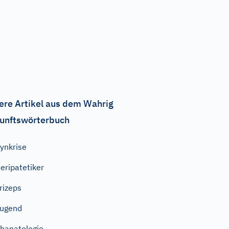
ere Artikel aus dem Wahrig
unftswörterbuch
ynkrise
eripatetiker
rizeps
ugend
hanatologie