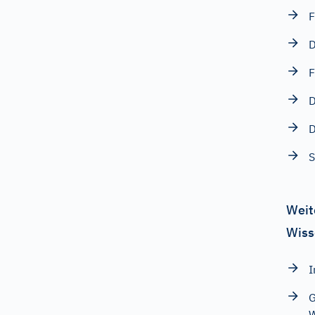
F
D
F
D
D
S
Weit
Wiss
I
G
W