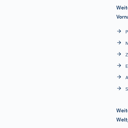
Weit
Vorn
P
N
Z
E
A
S
Weit
Welt