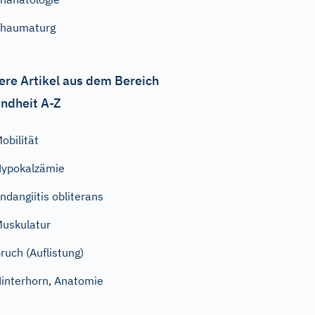
Thaumaturg
ere Artikel aus dem Bereich
ndheit A-Z
obilität
ypokalzämie
ndangiitis obliterans
uskulatur
ruch (Auflistung)
interhorn, Anatomie