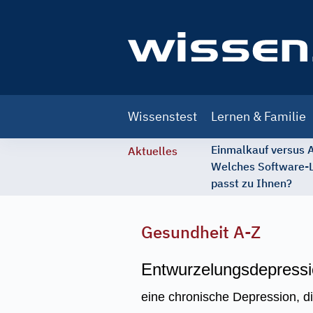
Main
Wissenstest
Lernen & Familie
navigation
Einmalkauf versus
Aktuelles
Welches Software-
passt zu Ihnen?
Gesundheit A-Z
Entwurzelungsdepress
eine chronische Depression, d