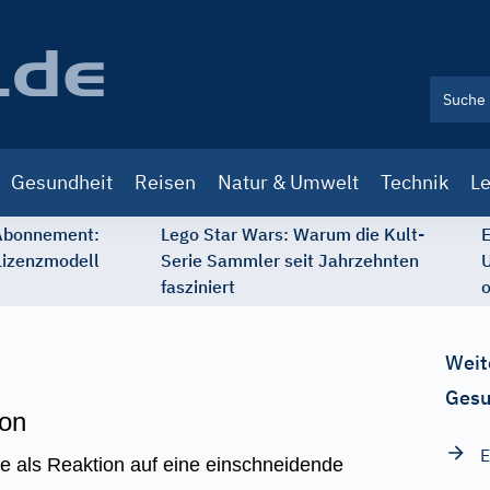
Gesundheit
Reisen
Natur & Umwelt
Technik
Le
 Abonnement:
Lego Star Wars: Warum die Kult-
E
Lizenzmodell
Serie Sammler seit Jahrzehnten
U
fasziniert
o
Weit
Gesu
ion
E
ie als Reaktion auf eine einschneidende