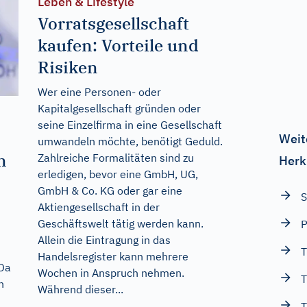
Leben & Lifestyle
Vorratsgesellschaft
kaufen: Vorteile und
Risiken
Wer eine Personen- oder
Kapitalgesellschaft gründen oder
seine Einzelfirma in eine Gesellschaft
Weit
umwandeln möchte, benötigt Geduld.
n
Zahlreiche Formalitäten sind zu
Herk
erledigen, bevor eine GmbH, UG,
GmbH & Co. KG oder gar eine
S
Aktiengesellschaft in der
Geschäftswelt tätig werden kann.
P
Allein die Eintragung in das
T
Handelsregister kann mehrere
 Da
Wochen in Anspruch nehmen.
T
n
Während dieser...
T