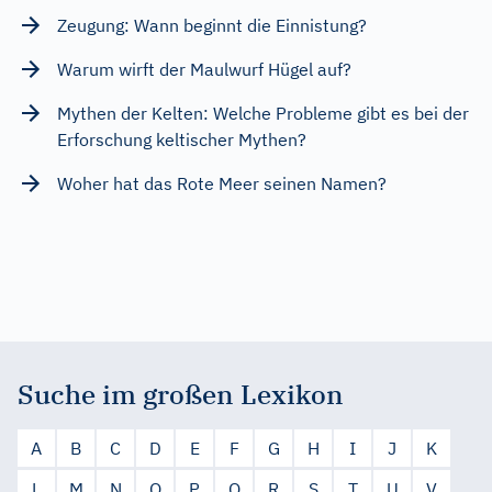
Zeugung: Wann beginnt die Einnistung?
Warum wirft der Maulwurf Hügel auf?
Mythen der Kelten: Welche Probleme gibt es bei der
Erforschung keltischer Mythen?
Woher hat das Rote Meer seinen Namen?
Suche im großen Lexikon
A
B
C
D
E
F
G
H
I
J
K
L
M
N
O
P
Q
R
S
T
U
V