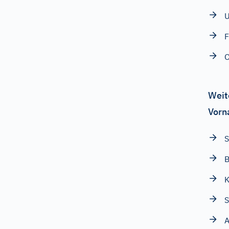
U
F
O
Weit
Vorn
S
B
K
S