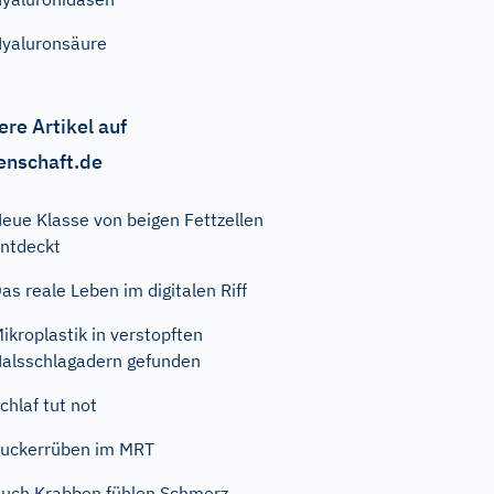
yaluronsäure
ere Artikel auf
enschaft.de
eue Klasse von beigen Fettzellen
ntdeckt
as reale Leben im digitalen Riff
ikroplastik in verstopften
alsschlagadern gefunden
chlaf tut not
uckerrüben im MRT
uch Krabben fühlen Schmerz