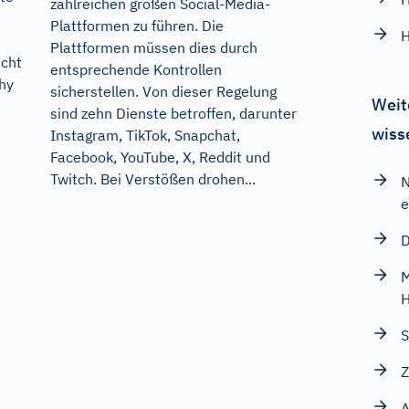
zahlreichen großen Social-Media-
Plattformen zu führen. Die
H
Plattformen müssen dies durch
icht
entsprechende Kontrollen
thy
sicherstellen. Von dieser Regelung
Weit
sind zehn Dienste betroffen, darunter
wiss
Instagram, TikTok, Snapchat,
Facebook, YouTube, X, Reddit und
Twitch. Bei Verstößen drohen...
N
e
D
M
H
S
Z
A