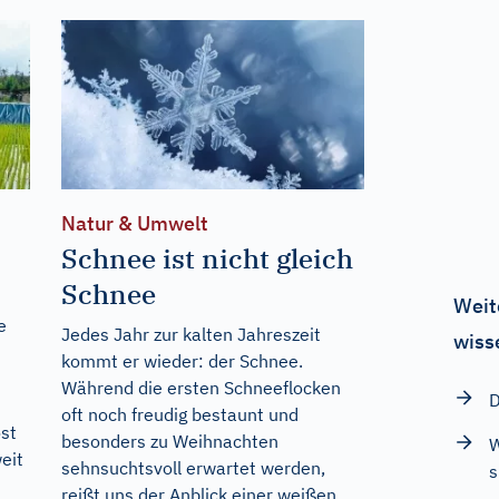
Natur & Umwelt
Schnee ist nicht gleich
Schnee
Weit
e
Jedes Jahr zur kalten Jahreszeit
wiss
kommt er wieder: der Schnee.
Während die ersten Schneeflocken
D
oft noch freudig bestaunt und
öst
besonders zu Weihnachten
W
eit
sehnsuchtsvoll erwartet werden,
s
reißt uns der Anblick einer weißen