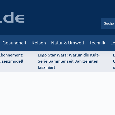
Gesundheit
Reisen
Natur & Umwelt
Technik
Le
 Abonnement:
Lego Star Wars: Warum die Kult-
E
Lizenzmodell
Serie Sammler seit Jahrzehnten
U
fasziniert
o