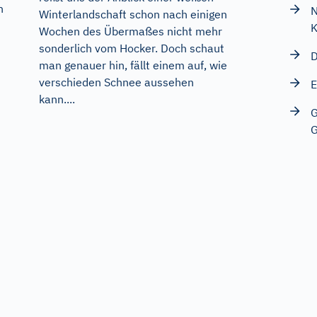
n
N
Winterlandschaft schon nach einigen
K
Wochen des Übermaßes nicht mehr
sonderlich vom Hocker. Doch schaut
D
man genauer hin, fällt einem auf, wie
verschieden Schnee aussehen
E
kann....
G
G