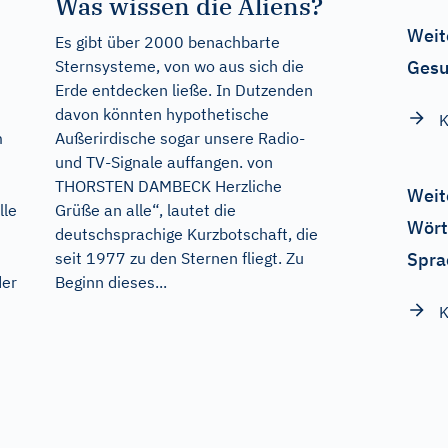
Was wissen die Aliens?
,
Weit
Es gibt über 2000 benachbarte
Sternsysteme, von wo aus sich die
Gesu
Erde entdecken ließe. In Dutzenden
davon könnten hypothetische
K
m
Außerirdische sogar unsere Radio-
und TV-Signale auffangen. von
THORSTEN DAMBECK Herzliche
Weit
lle
Grüße an alle“, lautet die
Wört
deutschsprachige Kurzbotschaft, die
seit 1977 zu den Sternen fliegt. Zu
Spra
der
Beginn dieses...
K
h