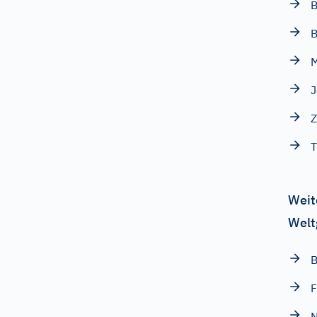
B
Z
T
Weit
Welt
B
F
N