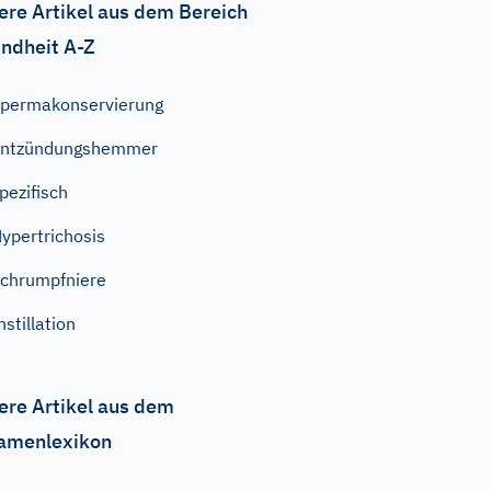
ere Artikel aus dem Bereich
ndheit A-Z
permakonservierung
Entzündungshemmer
pezifisch
ypertrichosis
chrumpfniere
nstillation
ere Artikel aus dem
amenlexikon