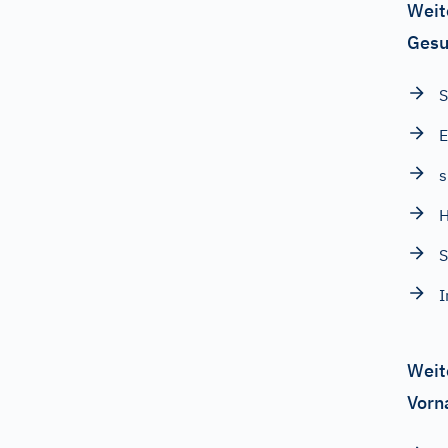
Weit
Gesu
S
s
H
S
I
Weit
Vorn