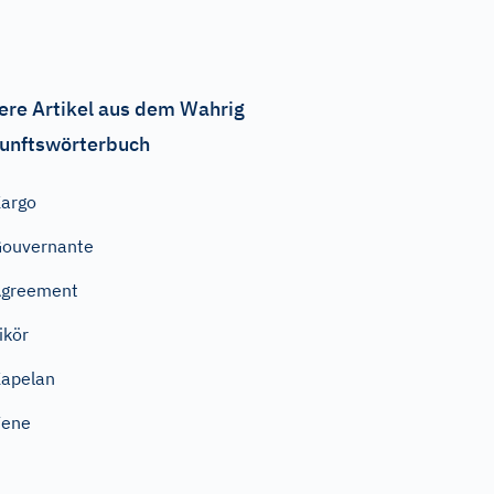
ere Artikel aus dem Wahrig
unftswörterbuch
argo
ouvernante
Agreement
ikör
apelan
Vene