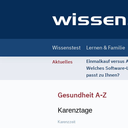
Main
Wissenstest
Lernen & Familie
navigation
Einmalkauf versus
Aktuelles
Welches Software-
passt zu Ihnen?
Gesundheit A-Z
Karenztage
Karenzzeit