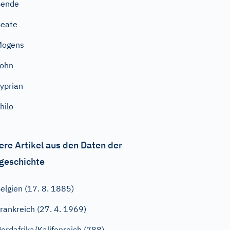
Bende
eate
Mogens
John
yprian
hilo
ere Artikel aus den Daten der
geschichte
elgien (17. 8. 1885)
rankreich (27. 4. 1969)
ordafrika/Kalifenreich (788)