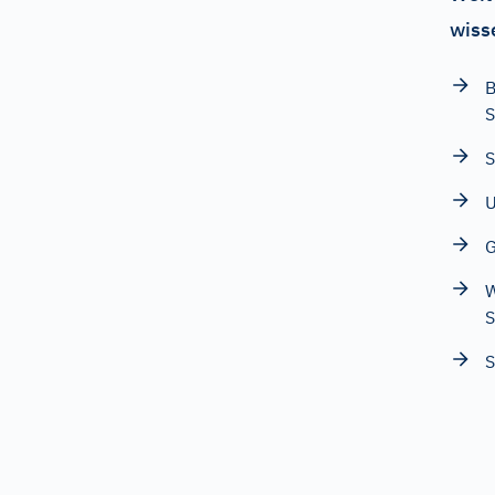
wiss
B
S
S
U
G
W
S
S