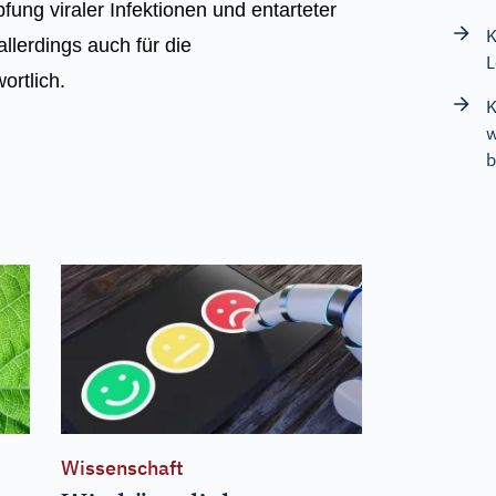
pfung viraler Infektionen und entarteter
K
llerdings auch für die
L
ortlich.
K
w
b
Wissenschaft