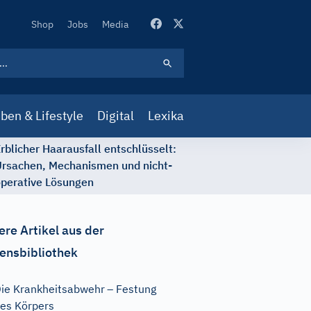
Secondary
Shop
Jobs
Media
Navigation
ben & Lifestyle
Digital
Lexika
rblicher Haarausfall entschlüsselt:
rsachen, Mechanismen und nicht-
perative Lösungen
ere Artikel aus der
ensbibliothek
ie Krankheitsabwehr – Festung
es Körpers