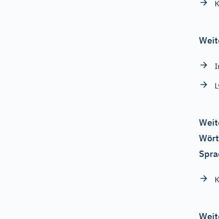
K
Weit
Weit
Wört
Spra
K
Weit