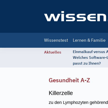
Main
Wissenstest
Lernen & Familie
navigation
Einmalkauf versus
Aktuelles
Welches Software-
passt zu Ihnen?
Gesundheit A-Z
Killerzelle
zu den Lymphozyten gehörende 