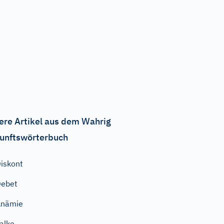
ere Artikel aus dem Wahrig
unftswörterbuch
iskont
Debet
Anämie
alke