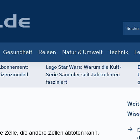
Gesundheit
Reisen
Natur & Umwelt
Technik
Le
 Abonnement:
Lego Star Wars: Warum die Kult-
E
Lizenzmodell
Serie Sammler seit Jahrzehnten
U
fasziniert
o
Weit
Wiss
D
Zelle, die andere Zellen abtöten kann.
d