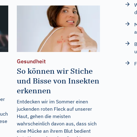
W
d
M
a
B
u
Gesundheit
F
So können wir Stiche
und Bisse von Insekten
erkennen
ber
Entdecken wir im Sommer einen
juckenden roten Fleck auf unserer
auch
Haut, gehen die meisten
iese
wahrscheinlich davon aus, dass sich
eine Mücke an ihrem Blut bedient