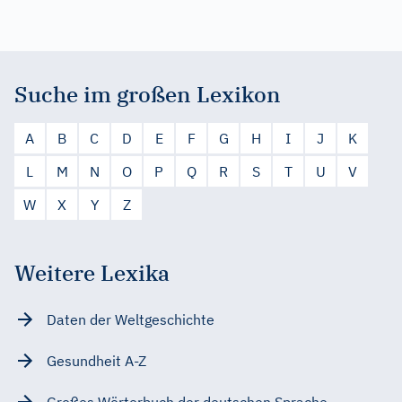
Suche im großen Lexikon
A
B
C
D
E
F
G
H
I
J
K
L
M
N
O
P
Q
R
S
T
U
V
W
X
Y
Z
Weitere Lexika
Daten der Weltgeschichte
Gesundheit A-Z
Großes Wörterbuch der deutschen Sprache