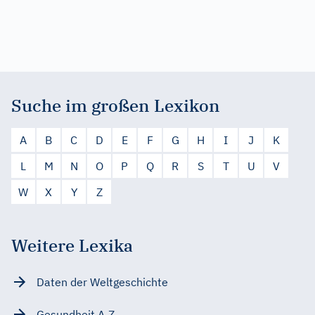
Suche im großen Lexikon
A
B
C
D
E
F
G
H
I
J
K
L
M
N
O
P
Q
R
S
T
U
V
W
X
Y
Z
Weitere Lexika
Daten der Weltgeschichte
Gesundheit A-Z