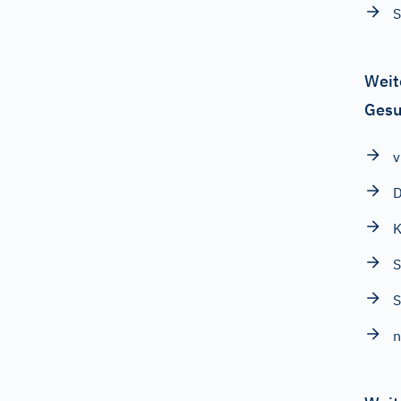
S
Weit
Gesu
v
D
K
S
n