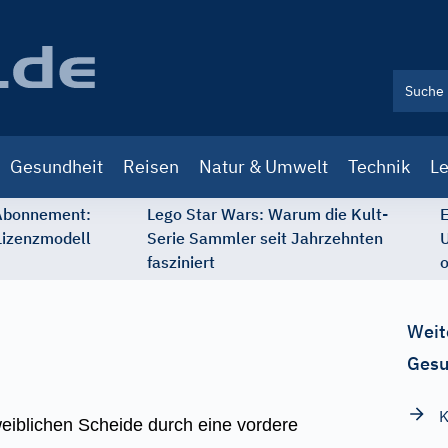
Gesundheit
Reisen
Natur & Umwelt
Technik
Le
 Abonnement:
Lego Star Wars: Warum die Kult-
E
Lizenzmodell
Serie Sammler seit Jahrzehnten
U
fasziniert
o
Weit
Gesu
K
weiblichen Scheide durch eine vordere