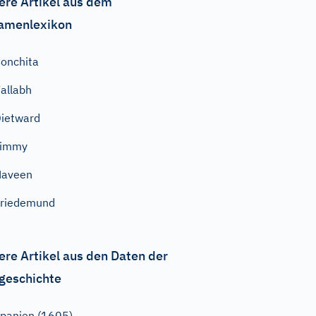
ere Artikel aus dem
amenlexikon
onchita
allabh
ietward
Jimmy
Naveen
Friedemund
ere Artikel aus den Daten der
geschichte
panien (1605)