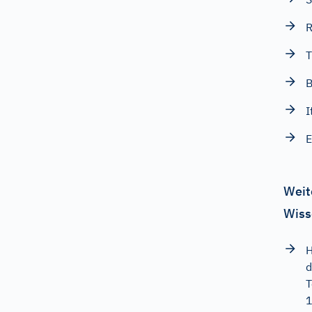
R
T
B
I
E
Weit
Wiss
H
d
T