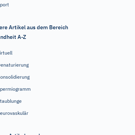
port
ere Artikel aus dem Bereich
ndheit A-Z
irtuell
enaturierung
onsolidierung
Spermiogramm
taublunge
eurovaskulär