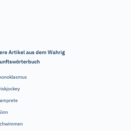
ere Artikel aus dem Wahrig
unftswörterbuch
konoklasmus
iskjockey
Lamprete
dünn
schwimmen