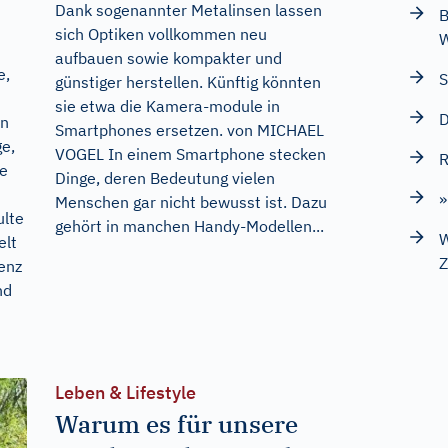
Dank sogenannter Metalinsen lassen
B
sich Optiken vollkommen neu
aufbauen sowie kompakter und
e,
S
günstiger herstellen. Künftig könnten
sie etwa die Kamera-module in
D
in
Smartphones ersetzen. von MICHAEL
ge,
VOGEL In einem Smartphone stecken
R
se
Dinge, deren Bedeutung vielen
»
Menschen gar nicht bewusst ist. Dazu
ulte
gehört in manchen Handy-Modellen...
W
elt
Z
genz
nd
Leben & Lifestyle
Warum es für unsere