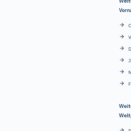
Weit
Vorn
C
V
D
Weit
Welt
S