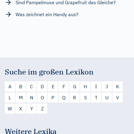
Sind Pampelmuse und Grapefruit das Gleiche?
Was zeichnet ein Handy aus?
Suche im großen Lexikon
A
B
C
D
E
F
G
H
I
J
K
L
M
N
O
P
Q
R
S
T
U
V
W
X
Y
Z
Weitere Lexika