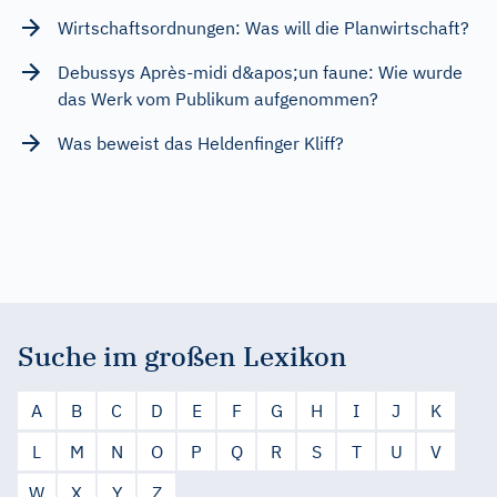
Wirtschaftsordnungen: Was will die Planwirtschaft?
Debussys Après-midi d&apos;un faune: Wie wurde
das Werk vom Publikum aufgenommen?
Was beweist das Heldenfinger Kliff?
Suche im großen Lexikon
A
B
C
D
E
F
G
H
I
J
K
L
M
N
O
P
Q
R
S
T
U
V
W
X
Y
Z