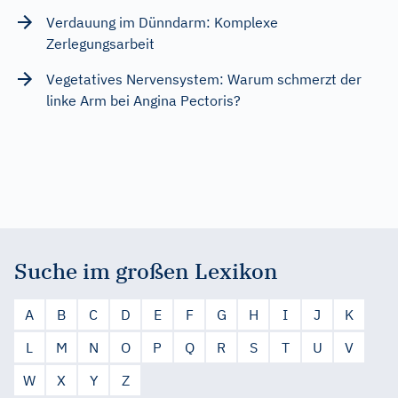
Verdauung im Dünndarm: Komplexe
Zerlegungsarbeit
Vegetatives Nervensystem: Warum schmerzt der
linke Arm bei Angina Pectoris?
Suche im großen Lexikon
A
B
C
D
E
F
G
H
I
J
K
L
M
N
O
P
Q
R
S
T
U
V
W
X
Y
Z