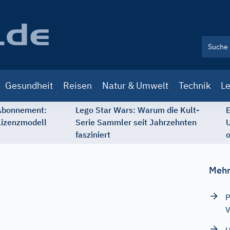
Gesundheit
Reisen
Natur & Umwelt
Technik
Le
 Abonnement:
Lego Star Wars: Warum die Kult-
E
Lizenzmodell
Serie Sammler seit Jahrzehnten
U
fasziniert
o
Mehr
P
V