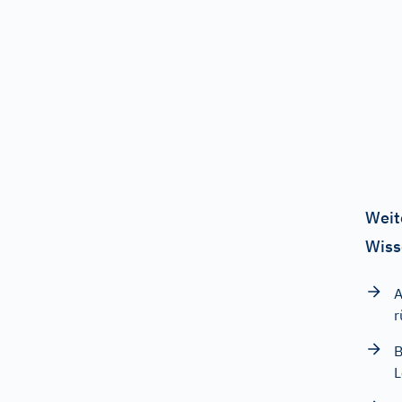
Weit
Wiss
A
r
B
L