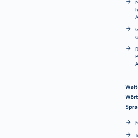
M
h
A
G
a
R
P
Weit
Wört
Spra
M
I