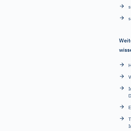
s
s
Weit
wiss
H
V
I
D
E
T
I