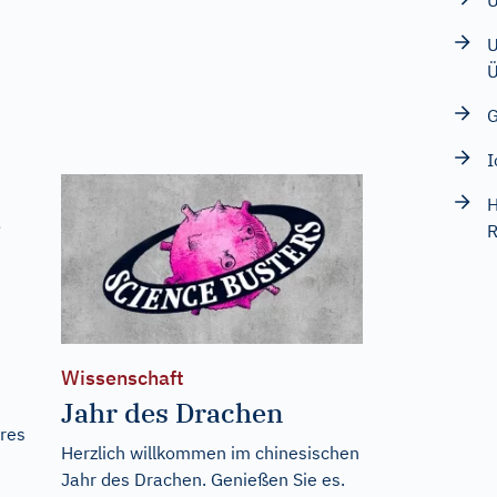
U
U
Ü
G
I
H
e
R
Wissenschaft
Jahr des Drachen
hres
Herzlich willkommen im chinesischen
Jahr des Drachen. Genießen Sie es.