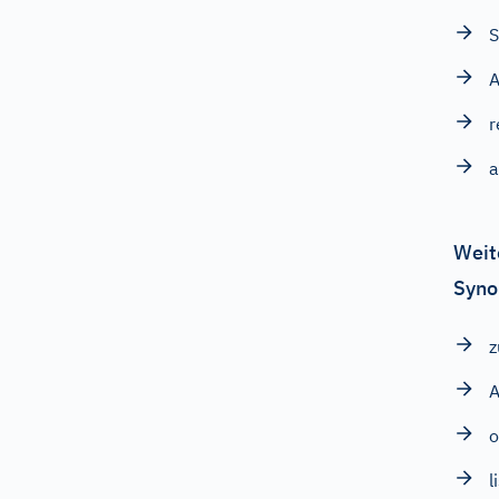
S
A
r
a
Weit
Syno
z
A
o
l