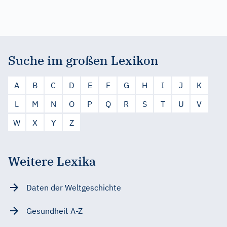
Suche im großen Lexikon
A
B
C
D
E
F
G
H
I
J
K
L
M
N
O
P
Q
R
S
T
U
V
W
X
Y
Z
Weitere Lexika
Daten der Weltgeschichte
Gesundheit A-Z