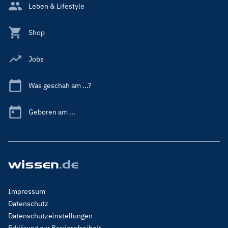
Leben & Lifestyle
Shop
Jobs
Was geschah am ...?
Geboren am ...
Footer
Impressum
Menu
Datenschutz
Legal
Datenschutzeinstellungen
Erklärung zur Barrierefreiheit