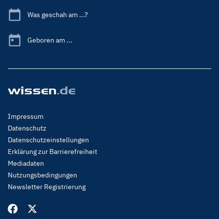
Was geschah am ...?
Geboren am ...
Footer
Impressum
Menu
Datenschutz
Legal
Datenschutzeinstellungen
Erklärung zur Barrierefreiheit
Mediadaten
Nutzungsbedingungen
Newsletter Registrierung