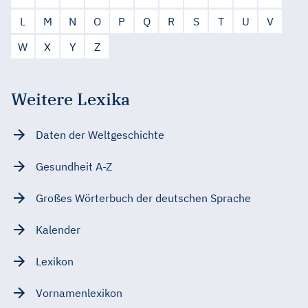
L
M
N
O
P
Q
R
S
T
U
V
W
X
Y
Z
Weitere Lexika
Daten der Weltgeschichte
Gesundheit A-Z
Großes Wörterbuch der deutschen Sprache
Kalender
Lexikon
Vornamenlexikon