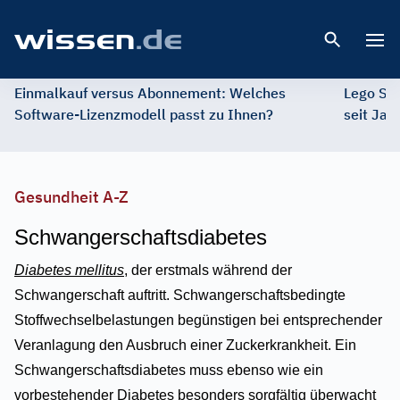
Open 
Einmalkauf versus Abonnement: Welches
Lego St
Software-Lizenzmodell passt zu Ihnen?
seit Jah
Gesundheit A-Z
Schwangerschaftsdiabetes
Diabetes mellitus
, der erstmals während der
Schwangerschaft auftritt. Schwangerschaftsbedingte
Stoffwechselbelastungen begünstigen bei entsprechender
Veranlagung den Ausbruch einer Zuckerkrankheit. Ein
Schwangerschaftsdiabetes muss ebenso wie ein
vorbestehender Diabetes besonders sorgfältig überwacht