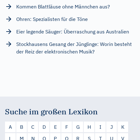
Kommen Blattläuse ohne Männchen aus?
Ohren: Spezialisten für die Töne
Eier legende Säuger: Überraschung aus Australien
Stockhausens Gesang der Jünglinge: Worin besteht
der Reiz der elektronischen Musik?
Suche im großen Lexikon
A
B
C
D
E
F
G
H
I
J
K
L
M
N
O
P
Q
R
S
T
U
V