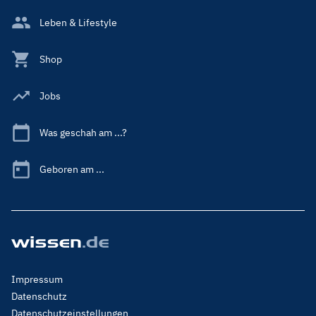
Leben & Lifestyle
Shop
Jobs
Was geschah am ...?
Geboren am ...
Footer
Impressum
Menu
Datenschutz
Legal
Datenschutzeinstellungen