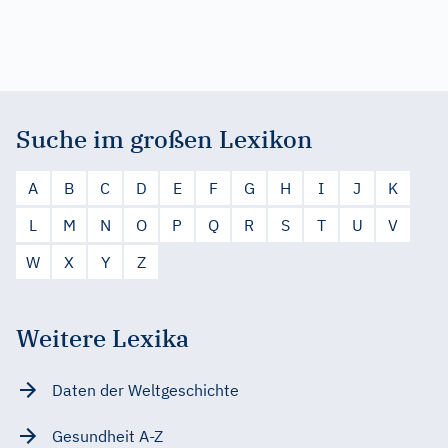
Suche im großen Lexikon
A
B
C
D
E
F
G
H
I
J
K
L
M
N
O
P
Q
R
S
T
U
V
W
X
Y
Z
Weitere Lexika
Daten der Weltgeschichte
Gesundheit A-Z