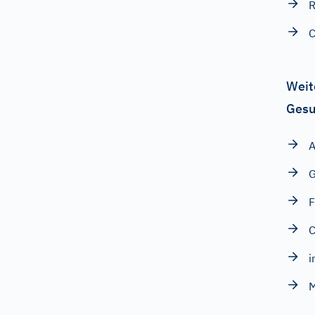
R
C
Weit
Gesu
A
G
F
C
i
M