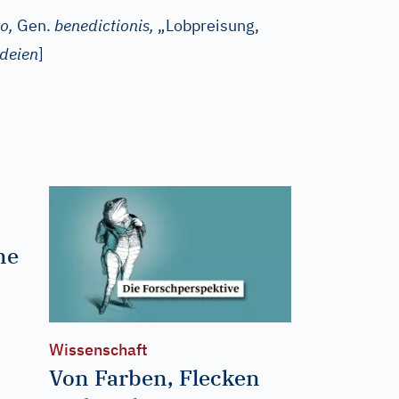
o,
Gen.
benedictionis,
„Lobpreisung,
deien
]
ne
Wissenschaft
Von Farben, Flecken