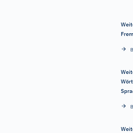
Weit
Frem
B
Weit
Wört
Spra
B
Weit