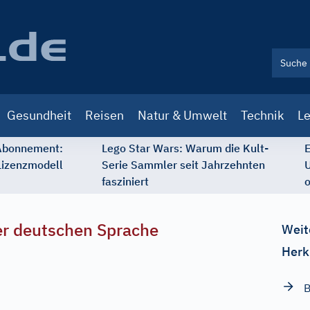
Gesundheit
Reisen
Natur & Umwelt
Technik
Le
 Abonnement:
Lego Star Wars: Warum die Kult-
E
Lizenzmodell
Serie Sammler seit Jahrzehnten
U
fasziniert
o
r deutschen Sprache
Weit
Herk
B