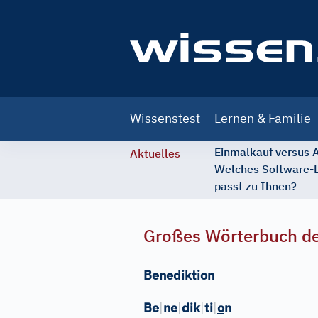
Main
Wissenstest
Lernen & Familie
navigation
Einmalkauf versus
Aktuelles
Welches Software-
passt zu Ihnen?
Großes Wörterbuch de
Benediktion
Be
|
ne
|
dik
|
ti
|
o
n