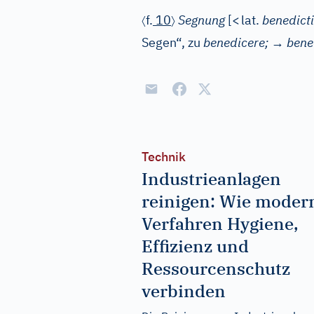
〈
〉
f.
10
Segnung
[
<
lat.
benedicti
Segen“, zu
benedicere;
→
bene
Technik
Industrieanlagen
reinigen: Wie moder
Verfahren Hygiene,
Effizienz und
Ressourcenschutz
verbinden