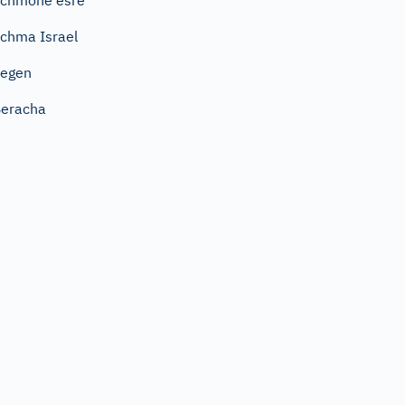
chmone esre
chma Israel
Segen
eracha