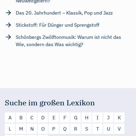
Neuweltgeiern?
Das 20. Jahrhundert – Klassik, Pop und Jazz
Stickstoff: Für Dünger und Sprengstoff
Schönbergs Zwölftonmusik: Warum ist nicht das
Wie, sondern das Was wichtig?
Suche im großen Lexikon
A
B
C
D
E
F
G
H
I
J
K
L
M
N
O
P
Q
R
S
T
U
V