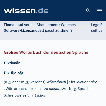
Open 
Einmalkauf versus Abonnement: Welches
Lego St
Software-Lizenzmodell passt zu Ihnen?
seit Jah
Großes Wörterbuch der deutschen Sprache
Diktionär
Dik
|
ti
|
o
|
n
ä
r
〈
〉
n.
1
oder
m.
1
; veraltet
Wörterbuch
[
<
frz.
dictionnaire
„Wörterbuch, Lexikon“, zu
diction
„Vortrag, Sprache,
Schreibweise“, →
Diktion
]