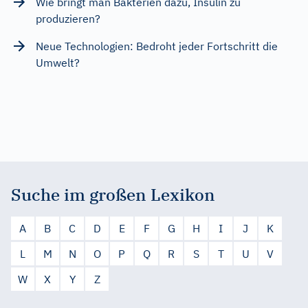
Wie bringt man Bakterien dazu, Insulin zu
produzieren?
Neue Technologien: Bedroht jeder Fortschritt die
Umwelt?
Suche im großen Lexikon
A
B
C
D
E
F
G
H
I
J
K
L
M
N
O
P
Q
R
S
T
U
V
W
X
Y
Z