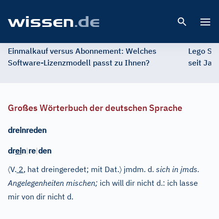
Open 
Einmalkauf versus Abonnement: Welches
Lego St
Software-Lizenzmodell passt zu Ihnen?
seit Jah
Großes Wörterbuch der deutschen Sprache
dreinreden
dr
ei
n
|
re
|
den
〈
〉
V.
2
, hat dreingeredet; mit Dat.
jmdm. d.
sich in jmds.
Angelegenheiten mischen;
ich will dir nicht d.: ich lasse
mir von dir nicht d.