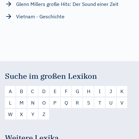
Glenn Millers große Hits: Der Sound einer Zeit
Vietnam - Geschichte
Suche im großen Lexikon
A
B
C
D
E
F
G
H
I
J
K
L
M
N
O
P
Q
R
S
T
U
V
W
X
Y
Z
Weitere Lexika