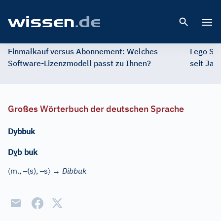
Open 
Einmalkauf versus Abonnement: Welches
Lego St
Software-Lizenzmodell passt zu Ihnen?
seit Jah
Großes Wörterbuch der deutschen Sprache
Dybbuk
ỵ
D
b
|
buk
〈
–
–
〉
m.
,
(s)
,
s
→
Dibbuk