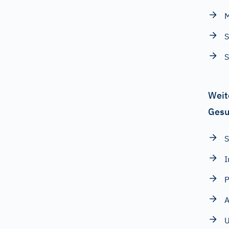
S
S
Weit
Gesu
S
I
P
U