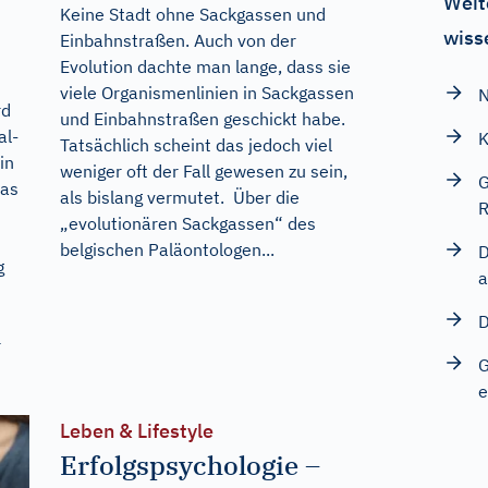
Weit
Keine Stadt ohne Sackgassen und
wiss
Einbahnstraßen. Auch von der
Evolution dachte man lange, dass sie
viele Organismenlinien in Sackgassen
N
rd
und Einbahnstraßen geschickt habe.
al-
K
Tatsächlich scheint das jedoch viel
in
weniger oft der Fall gewesen zu sein,
G
Was
als bislang vermutet. Über die
R
„evolutionären Sackgassen“ des
belgischen Paläontologen...
D
g
a
D
r
G
e
Leben & Lifestyle
Erfolgspsychologie –