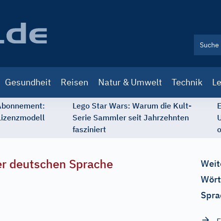
Gesundheit
Reisen
Natur & Umwelt
Technik
Le
 Abonnement:
Lego Star Wars: Warum die Kult-
E
Lizenzmodell
Serie Sammler seit Jahrzehnten
U
fasziniert
o
r deutschen Sprache
Weit
Wört
Spra