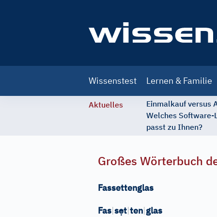
Main
Wissenstest
Lernen & Familie
navigation
Einmalkauf versus
Aktuelles
Welches Software-
passt zu Ihnen?
Großes Wörterbuch de
Fassettenglas
ẹ
Fas
|
s
t
|
ten
|
glas