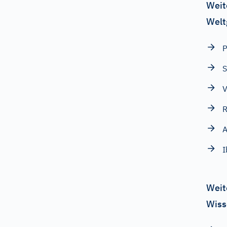
Weit
Welt
S
V
R
A
I
Weit
Wiss