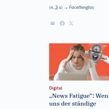
〈
〉
n.
3
u
→
Facettenglas
Digital
„News Fatigue“: We
uns der ständige