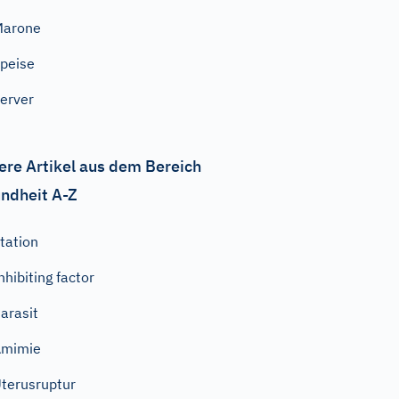
Marone
peise
erver
ere Artikel aus dem Bereich
ndheit A-Z
tation
nhibiting factor
arasit
Amimie
terusruptur