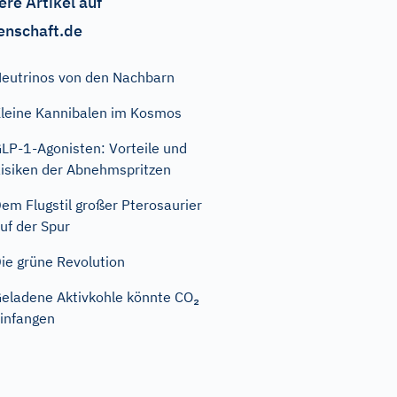
ere Artikel auf
enschaft.de
eutrinos von den Nachbarn
leine Kannibalen im Kosmos
LP-1-Agonisten: Vorteile und
isiken der Abnehmspritzen
em Flugstil großer Pterosaurier
uf der Spur
ie grüne Revolution
eladene Aktivkohle könnte CO₂
infangen