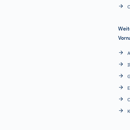
Weit
Vorn
I
G
E
C
K