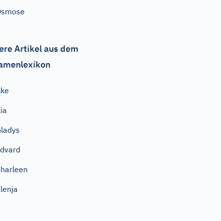
Osmose
ere Artikel aus dem
amenlexikon
Ake
lia
ladys
dvard
harleen
lenja