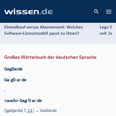
Open 
Einmalkauf versus Abonnement: Welches
Lego St
Software-Lizenzmodell passt zu Ihnen?
seit Jah
Großes Wörterbuch der deutschen Sprache
Gagliarde
Ga
|
gli
|
ar
|
de
,
<auch> Gag
|
li
|
ar
|
de
〈
ạ
ə
〉
[galj
rd
]
f.
11
→
Gaillarde