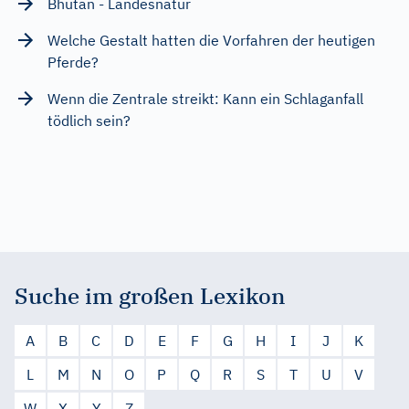
Bhutan - Landesnatur
Welche Gestalt hatten die Vorfahren der heutigen
Pferde?
Wenn die Zentrale streikt: Kann ein Schlaganfall
tödlich sein?
Suche im großen Lexikon
A
B
C
D
E
F
G
H
I
J
K
L
M
N
O
P
Q
R
S
T
U
V
W
X
Y
Z