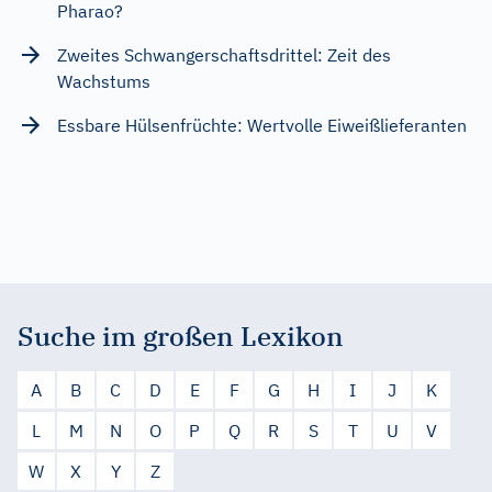
Pharao?
Zweites Schwangerschaftsdrittel: Zeit des
Wachstums
Essbare Hülsenfrüchte: Wertvolle Eiweißlieferanten
Suche im großen Lexikon
A
B
C
D
E
F
G
H
I
J
K
L
M
N
O
P
Q
R
S
T
U
V
W
X
Y
Z