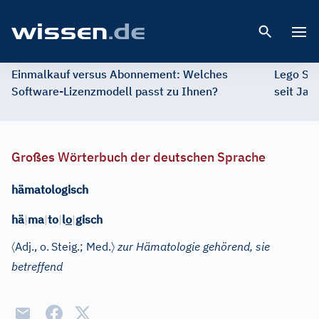
Open 
Einmalkauf versus Abonnement: Welches
Lego St
Software-Lizenzmodell passt zu Ihnen?
seit Jah
Großes Wörterbuch der deutschen Sprache
hämatologisch
hä
|
ma
|
to
|
l
o
|
gisch
〈
〉
Adj.
, o.
Steig.; Med.
zur Hämatologie gehörend, sie
betreffend