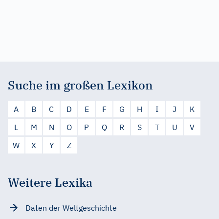
Suche im großen Lexikon
A
B
C
D
E
F
G
H
I
J
K
L
M
N
O
P
Q
R
S
T
U
V
W
X
Y
Z
Weitere Lexika
Daten der Weltgeschichte