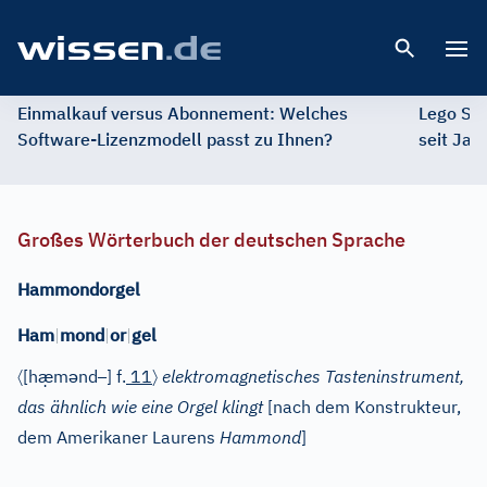
Open 
Einmalkauf versus Abonnement: Welches
Lego St
Software-Lizenzmodell passt zu Ihnen?
seit Jah
Großes Wörterbuch der deutschen Sprache
Hammondorgel
Ham
|
mond
|
or
|
gel
〈
æ̣
ə
–
〉
[h
m
nd
]
f.
11
elektromagnetisches Tasteninstrument,
das ähnlich wie eine Orgel klingt
[nach dem Konstrukteur,
dem Amerikaner Laurens
Hammond
]