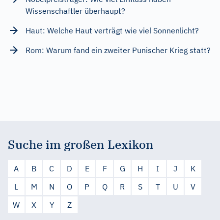
Wissenschaftler überhaupt?
Haut: Welche Haut verträgt wie viel Sonnenlicht?
Rom: Warum fand ein zweiter Punischer Krieg statt?
Suche im großen Lexikon
A
B
C
D
E
F
G
H
I
J
K
L
M
N
O
P
Q
R
S
T
U
V
W
X
Y
Z