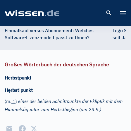
Open 
Einmalkauf versus Abonnement: Welches
Lego St
Software-Lizenzmodell passt zu Ihnen?
seit Jah
Großes Wörterbuch der deutschen Sprache
Herbstpunkt
ẹ
H
rbst
|
punkt
〈
〉
m.
1
einer der beiden Schnittpunkte der Ekliptik mit dem
Himmelsäquator zum Herbstbeginn (am 23.9.)