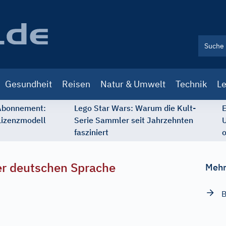
Gesundheit
Reisen
Natur & Umwelt
Technik
Le
 Abonnement:
Lego Star Wars: Warum die Kult-
E
Lizenzmodell
Serie Sammler seit Jahrzehnten
U
fasziniert
o
r deutschen Sprache
Mehr
B