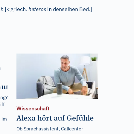
ch
[
<
griech.
heteros
in denselben Bed.]
n
nung?
ung?
iff
Wissenschaft
Alexa hört auf Gefühle
l im
Ob Sprachassistent, Callcenter-