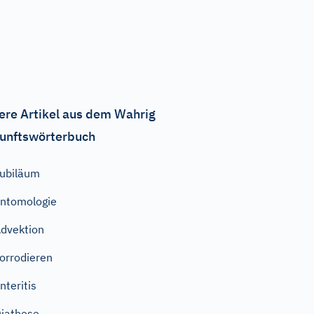
ere Artikel aus dem Wahrig
unftswörterbuch
ubiläum
ntomologie
dvektion
orrodieren
nteritis
iathese