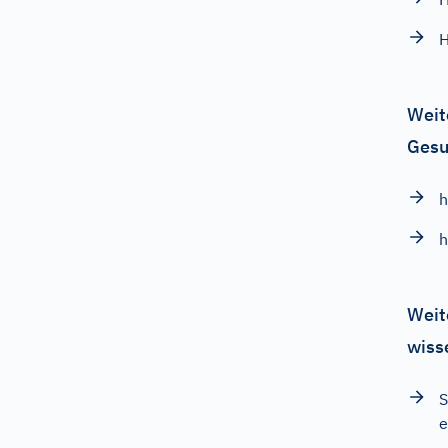
H
Weit
Gesu
h
h
Weit
wiss
S
e