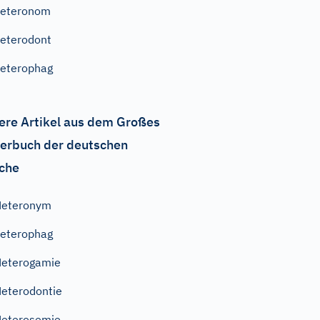
heteronom
eterodont
eterophag
ere Artikel aus dem Großes
erbuch der deutschen
che
Heteronym
eterophag
eterogamie
eterodontie
eterosemie