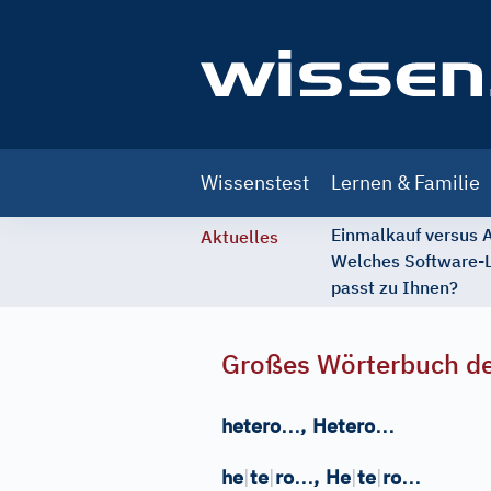
Main
Wissenstest
Lernen & Familie
navigation
Einmalkauf versus
Aktuelles
Welches Software-
passt zu Ihnen?
Großes Wörterbuch de
…
…
hetero
,
Hetero
…
…
he
|
te
|
ro
,
He
|
te
|
ro