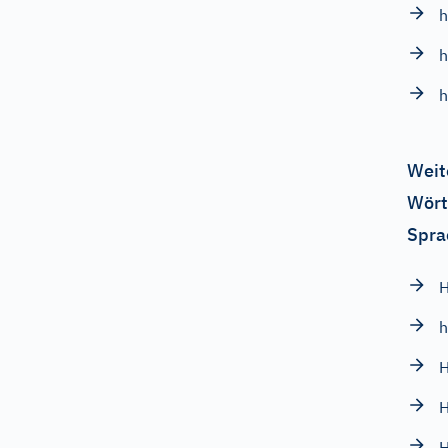
h
h
Weit
Wört
Spra
h
H
H
H